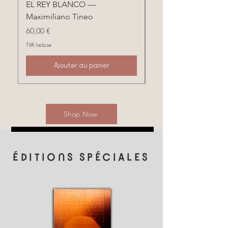
EL REY BLANCO —
ILE BRESIL — Vincen
Maximiliano Tineo
Prix
90,00 €
Prix
60,00 €
TVA Incluse
TVA Incluse
Ajouter au panier
Shop Now
ÉDITIONS SPÉCIALES