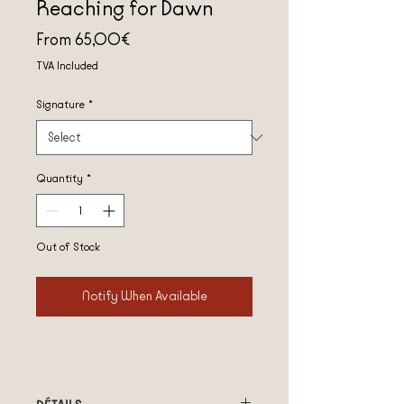
Reaching for Dawn
Price
From 65,00€
TVA Included
Signature
*
Quantity
*
Out of Stock
Notify When Available